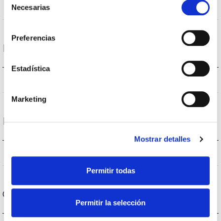
-%
Necesarias
Performance
de
consentimiento
Preferencias
Life
Estadística
–
Lifetime
Marketing
Protections
Mostrar detalles
NO
Surges protection
Permitir todas
General data
Permitir la selección