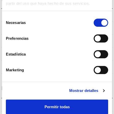
partir del uso que haya hecho de sus servicios.
PC
Reflector
Selección
Necesarias
de
IK10
IK Impact resistance
consentimiento
Preferencias
IP65
IP Tightness index
White
Estadística
Body color
ABS
Body
Marketing
Performance
Mostrar detalles
2443-2469-2481lm
Flux (lm)
Permitir todas