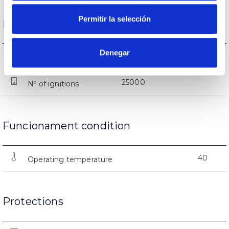
Permitir la selección
Life
Denegar
(L70B50>)50.000h
Lifetime
25000
Nº of ignitions
Funcionament condition
40
Operating temperature
Protections