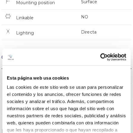
Surface
Mounting position
NO
Linkable
Directa
Lighting
Optical data
3000K-4000K-6500K
Colour temperature
Esta página web usa cookies
Las cookies de este sitio web se usan para personalizar
80
CRI Colour rendering index
el contenido y los anuncios, ofrecer funciones de redes
sociales y analizar el tráfico. Además, compartimos
55
Opening angle
información sobre el uso que haga del sitio web con
nuestros partners de redes sociales, publicidad y análisis
web, quienes pueden combinarla con otra información
que les haya proporcionado o que hayan recopilado a
Housing and Finish