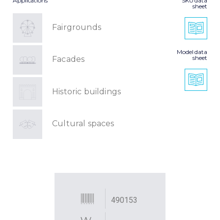
Applications
SKU data
sheet
Fairgrounds
Model data
sheet
Facades
Historic buildings
Cultural spaces
490153