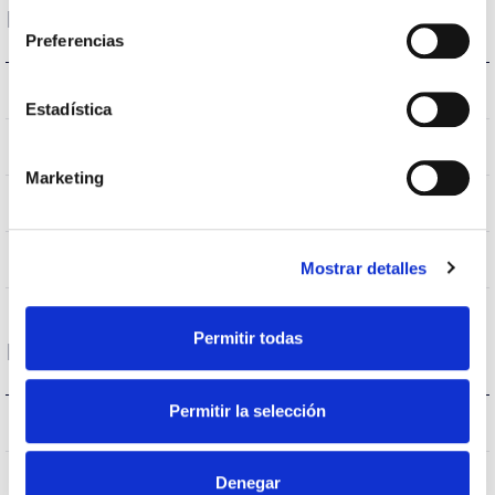
consentimiento
Housing and Finish
Preferencias
IK09
IK Impact resistance
Estadística
IP66
IP Tightness index
Marketing
9007
Body color
AL
Body
Mostrar detalles
Permitir todas
Performance
Permitir la selección
1.016lm
Flux (lm)
Denegar