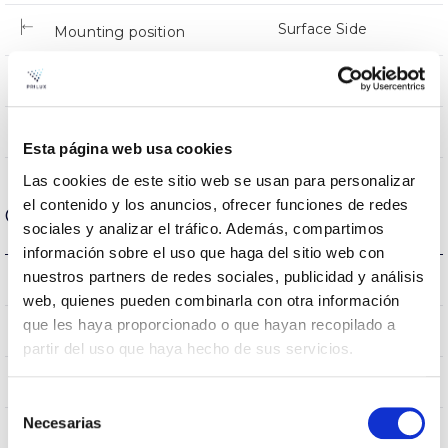
Surface Side
Mounting position
NO
Linkable
Directa
Lighting
Esta página web usa cookies
Las cookies de este sitio web se usan para personalizar
el contenido y los anuncios, ofrecer funciones de redes
Optical data
sociales y analizar el tráfico. Además, compartimos
información sobre el uso que haga del sitio web con
nuestros partners de redes sociales, publicidad y análisis
RGBW
Colour temperature
web, quienes pueden combinarla con otra información
que les haya proporcionado o que hayan recopilado a
>80 (Blanco)
CRI Colour rendering index
partir del uso que haya hecho de sus servicios.
45
Opening angle
Selección
Necesarias
de