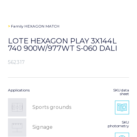
>
Family
HEXAGON MATCH
LOTE HEXAGON PLAY 3X144L
740 900W/977WT S-060 DALI
562317
Applications
SKU data
sheet
Sports grounds
SKU
photometry
Signage