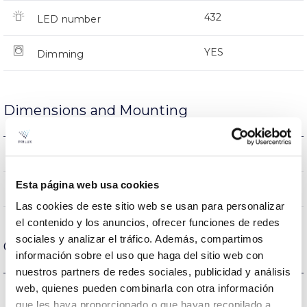
432
LED number
YES
Dimming
Dimensions and Mounting
471x683x366mm
Measures
Esta página web usa cookies
NO
Linkable
Las cookies de este sitio web se usan para personalizar
el contenido y los anuncios, ofrecer funciones de redes
sociales y analizar el tráfico. Además, compartimos
Optical data
información sobre el uso que haga del sitio web con
nuestros partners de redes sociales, publicidad y análisis
web, quienes pueden combinarla con otra información
4.000K
Colour temperature
que les haya proporcionado o que hayan recopilado a