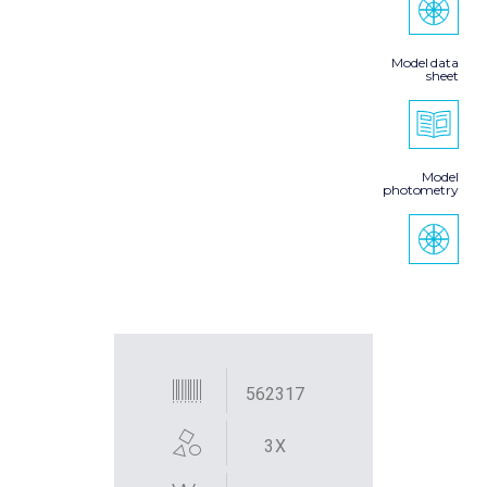
Model data
sheet
Model
photometry
562317
3X