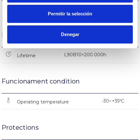
118.758lm
Flux (lm)
Permitir la selección
Life
Denegar
L90B10>200.000h
Lifetime
Funcionament condition
-30~+35ºC
Operating temperature
Protections