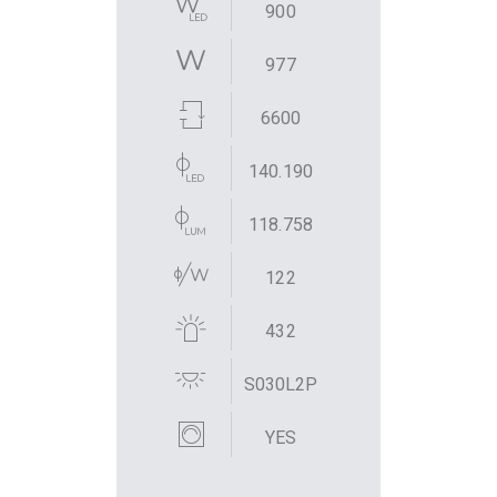
900
977
6600
140.190
118.758
122
432
S030L2P
YES