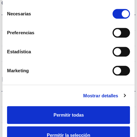
Optical data
Selección
Necesarias
de
3.000K
consentimiento
Colour temperature
Preferencias
>80
CRI Colour rendering index
Estadística
120
Opening angle
Marketing
Housing and Finish
Mostrar detalles
IP54
IP Tightness index
ABS
Permitir todas
Body
Permitir la selección