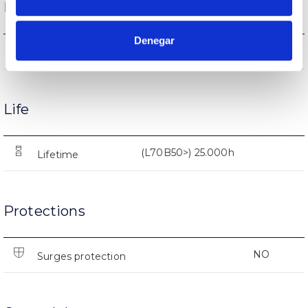
Performance
Denegar
586lm
Flux (lm)
Life
(L70B50>) 25.000h
Lifetime
Protections
NO
Surges protection