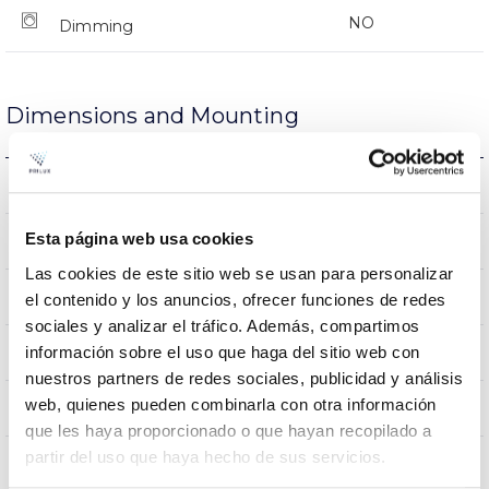
NO
Dimming
Dimensions and Mounting
0.2Kg
Weight
Esta página web usa cookies
Ø170x57mm
Measures
Las cookies de este sitio web se usan para personalizar
Surface
Mounting position
el contenido y los anuncios, ofrecer funciones de redes
sociales y analizar el tráfico. Además, compartimos
NO
información sobre el uso que haga del sitio web con
Linkable
nuestros partners de redes sociales, publicidad y análisis
web, quienes pueden combinarla con otra información
Directa
Lighting
que les haya proporcionado o que hayan recopilado a
partir del uso que haya hecho de sus servicios.