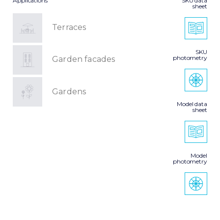
Applications
SKU data
sheet
Terraces
SKU
photometry
Garden facades
Gardens
Model data
sheet
Model
photometry