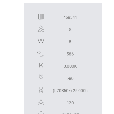
468541
S
8
586
3.000K
>80
(L70B50>) 25.000h
120