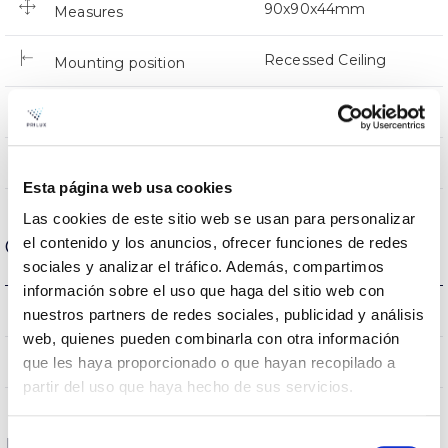
90x90x44mm
Measures
Recessed Ceiling
Mounting position
NO
Linkable
Directa
Lighting
Esta página web usa cookies
Las cookies de este sitio web se usan para personalizar
el contenido y los anuncios, ofrecer funciones de redes
Optical data
sociales y analizar el tráfico. Además, compartimos
información sobre el uso que haga del sitio web con
3000K
Colour temperature
nuestros partners de redes sociales, publicidad y análisis
web, quienes pueden combinarla con otra información
80
que les haya proporcionado o que hayan recopilado a
CRI Colour rendering index
partir del uso que haya hecho de sus servicios.
Selección
Housing and Finish