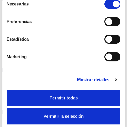
Necesarias
de
consentimiento
IP20
IP Tightness index
Preferencias
–
Current (A)
Estadística
GRIS 9006
Body color
Marketing
Performance
Mostrar detalles
677lm
Flux (lm)
Permitir todas
Life
Permitir la selección