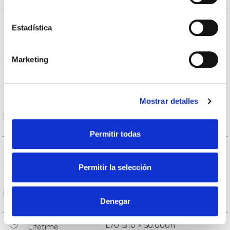
IP66
IP Tightness index
Estadística
RAL9007
Body color
Marketing
AL iap
Body
Mostrar detalles
Performance
Permitir todas
2.759lmlm
Flux (lm)
Permitir la selección
Life
Denegar
L70 B10 > 50.000h
Lifetime