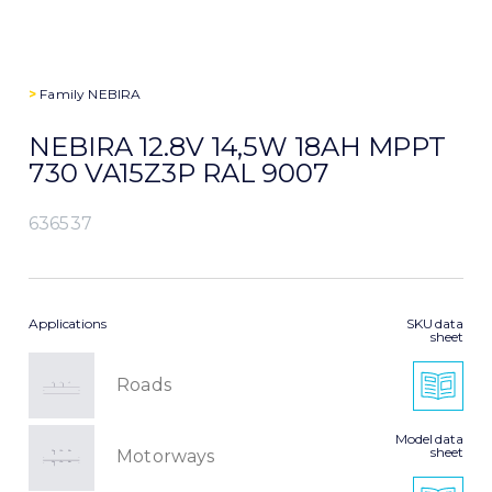
>
Family
NEBIRA
NEBIRA 12.8V 14,5W 18AH MPPT
730 VA15Z3P RAL 9007
636537
Applications
SKU data
sheet
Roads
Model data
sheet
Motorways