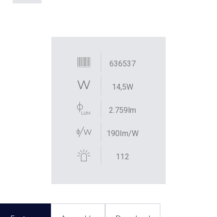
636537
14,5W
2.759lm
190lm/W
112