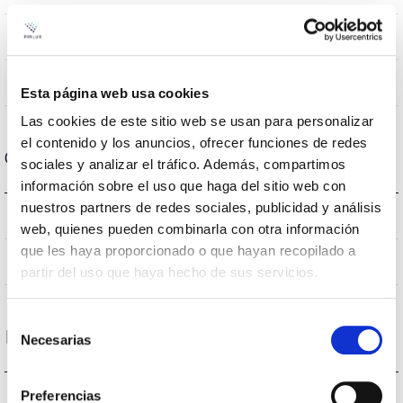
NO
Linkable
Directa
Lighting
Esta página web usa cookies
Las cookies de este sitio web se usan para personalizar
el contenido y los anuncios, ofrecer funciones de redes
Optical data
sociales y analizar el tráfico. Además, compartimos
información sobre el uso que haga del sitio web con
nuestros partners de redes sociales, publicidad y análisis
3000K
Colour temperature
web, quienes pueden combinarla con otra información
que les haya proporcionado o que hayan recopilado a
100ºX40º
Opening angle
partir del uso que haya hecho de sus servicios.
Selección
Housing and Finish
Necesarias
de
consentimiento
IK08
Preferencias
IK Impact resistance