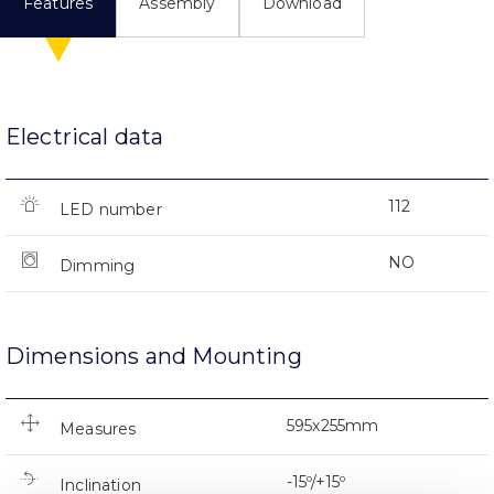
Features
Assembly
Download
Electrical data
112
LED number
NO
Dimming
Dimensions and Mounting
595x255mm
Measures
-15º/+15º
Inclination