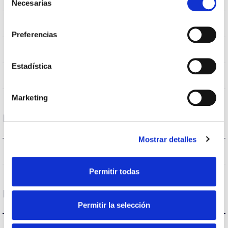
Necesarias
de
consentimiento
IP66
IP Tightness index
Preferencias
9007
Body color
Estadística
AL
Body
Marketing
Performance
Mostrar detalles
9892lm
Flux (lm)
Permitir todas
Life
Permitir la selección
(L70B50>)50.000h
Lifetime