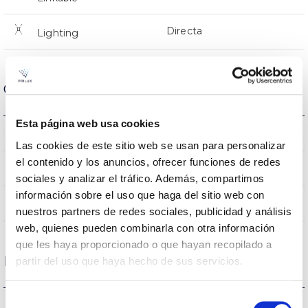
Directa
Lighting
Optical data
Esta página web usa cookies
2200K
Colour temperature
Las cookies de este sitio web se usan para personalizar
el contenido y los anuncios, ofrecer funciones de redes
70
CRI Colour rendering index
sociales y analizar el tráfico. Además, compartimos
información sobre el uso que haga del sitio web con
150ºX75º
Opening angle
nuestros partners de redes sociales, publicidad y análisis
web, quienes pueden combinarla con otra información
que les haya proporcionado o que hayan recopilado a
Housing and Finish
partir del uso que haya hecho de sus servicios.
Selección
IK08
IK Impact resistance