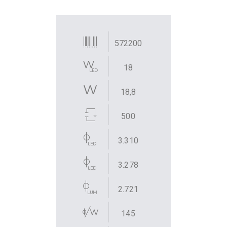
572200
18
18,8
500
3.310
3.278
2.721
145