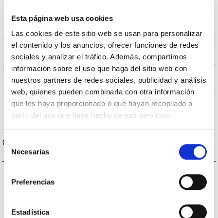
0,282m2
Wind Resistance
Esta página web usa cookies
10Kg
Weight
Las cookies de este sitio web se usan para personalizar
el contenido y los anuncios, ofrecer funciones de redes
Ø600x655mm
Measures
sociales y analizar el tráfico. Además, compartimos
información sobre el uso que haga del sitio web con
Arm Mount
Mounting position
nuestros partners de redes sociales, publicidad y análisis
web, quienes pueden combinarla con otra información
No
Linkable
que les haya proporcionado o que hayan recopilado a
partir del uso que haya hecho de sus servicios.
Optical data
Selección
Necesarias
de
consentimiento
4.000K
Colour temperature
Preferencias
>70
CRI Colour rendering index
Estadística