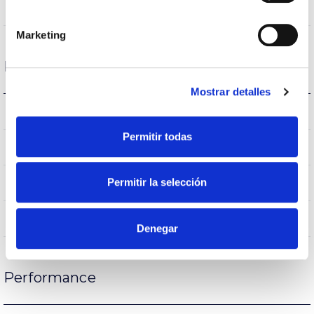
VA00L1M
Optical
Marketing
Housing and Finish
Mostrar detalles
IK08
IK Impact resistance
Permitir todas
IP65
IP Tightness index
65
Permitir la selección
Current (A)
AL iap
Body
Denegar
Performance