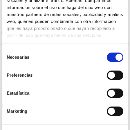
sociales y analizar el tráfico. Además, compartimos
información sobre el uso que haga del sitio web con
Directa
Lighting
nuestros partners de redes sociales, publicidad y análisis
web, quienes pueden combinarla con otra información
que les haya proporcionado o que hayan recopilado a
Optical data
partir del uso que haya hecho de sus servicios.
4.000K
Selección
Colour temperature
Necesarias
de
consentimiento
≥80
CRI Colour rendering index
Preferencias
45
Opening angle
Estadística
Housing and Finish
Marketing
IP20
IP Tightness index