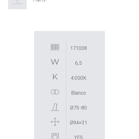
171038
6,5
4.000K
Blanco
Ø75-80
Ø94×31
YES