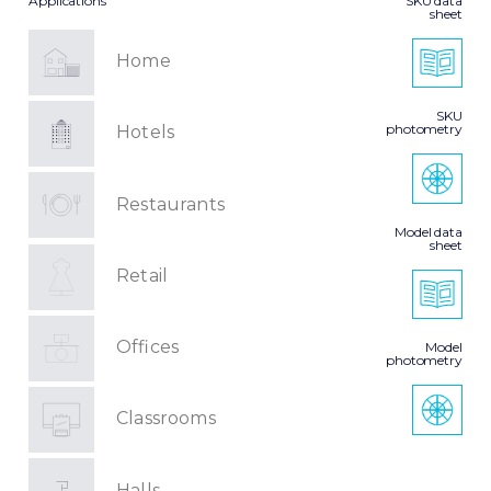
Applications
SKU data
sheet
Home
SKU
photometry
Hotels
Restaurants
Model data
sheet
Retail
Offices
Model
photometry
Classrooms
Halls