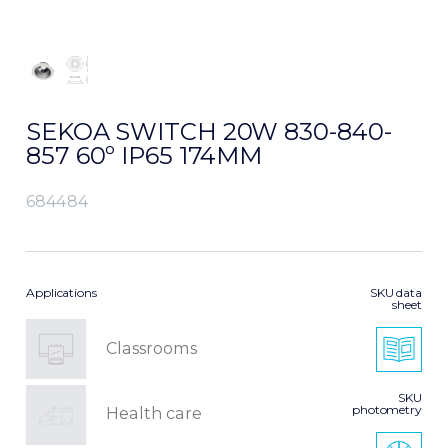
SEKOA SWITCH 20W 830-840-
857 60º IP65 174MM
684484
Applications
SKU data
sheet
Classrooms
SKU
photometry
Health care