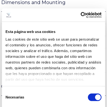
Dimensions and Mounting
0.3Kg
Weight
174x174x87mm
Measures
Esta página web usa cookies
Las cookies de este sitio web se usan para personalizar
EMPOTRADO TECHO
Mounting position
el contenido y los anuncios, ofrecer funciones de redes
sociales y analizar el tráfico. Además, compartimos
NO
Linkable
información sobre el uso que haga del sitio web con
nuestros partners de redes sociales, publicidad y análisis
Directa
Lighting
web, quienes pueden combinarla con otra información
que les haya proporcionado o que hayan recopilado a
partir del uso que haya hecho de sus servicios.
Optical data
Selección
Necesarias
de
3000K-4000K-5700K
Colour temperature
consentimiento