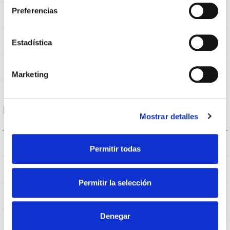
Preferencias
80
CRI Colour rendering index
60
Opening angle
Estadística
<19
UGR
Marketing
Housing and Finish
Mostrar detalles
IP20
IP Tightness index
Permitir todas
IP65
Current (A)
Permitir la selección
BLANCO
Body color
Denegar
AL
Body