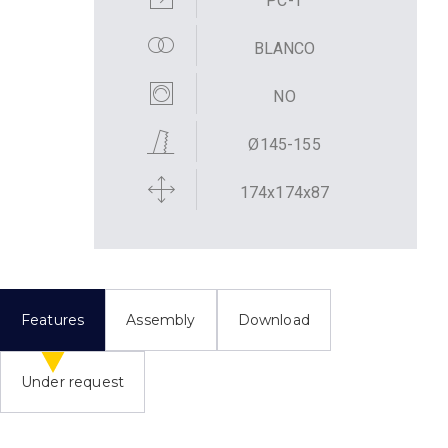
PC-T
BLANCO
NO
Ø145-155
174x174x87
Features
Assembly
Download
Under request