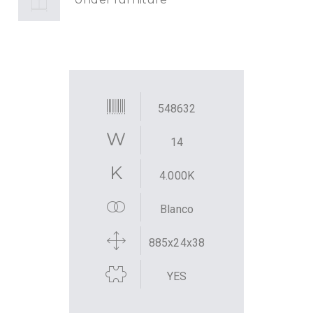
548632
14
4.000K
Blanco
885x24x38
YES