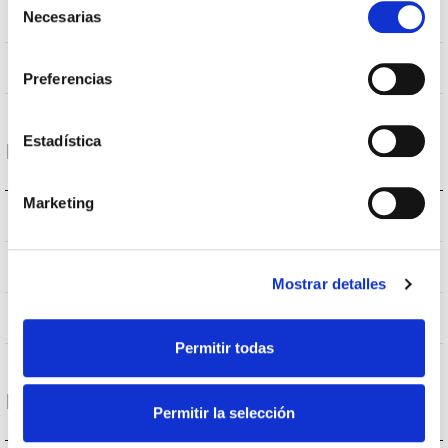
4.000K
Necesarias
Colour temperature
de
consentimiento
160
Opening angle
Preferencias
Estadística
Housing and Finish
Marketing
IP20
IP Tightness index
White
Body color
Mostrar detalles
AL
Body
Permitir todas
Performance
Permitir la selección