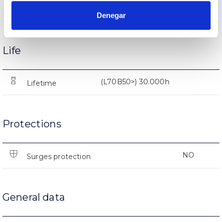
1.460lm
Flux (lm)
Denegar
Life
(L70B50>) 30.000h
Lifetime
Protections
NO
Surges protection
General data