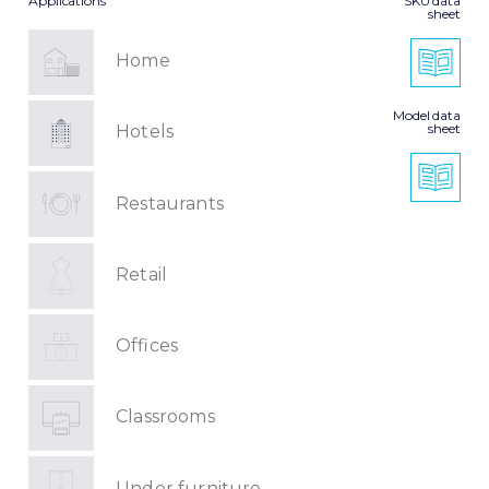
Applications
SKU data
sheet
Home
Model data
sheet
Hotels
Restaurants
Retail
Offices
Classrooms
Under furniture