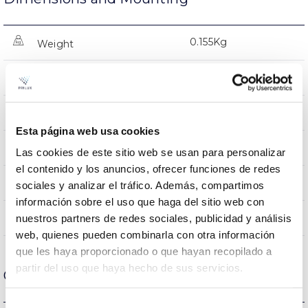
0.155Kg
Weight
885x24x38mm
Measures
Surface
Mounting position
Esta página web usa cookies
YES
Linkable
Las cookies de este sitio web se usan para personalizar
el contenido y los anuncios, ofrecer funciones de redes
Incluida
Power supply
sociales y analizar el tráfico. Además, compartimos
información sobre el uso que haga del sitio web con
Directa
nuestros partners de redes sociales, publicidad y análisis
Lighting
web, quienes pueden combinarla con otra información
que les haya proporcionado o que hayan recopilado a
partir del uso que haya hecho de sus servicios.
Optical data
Selección