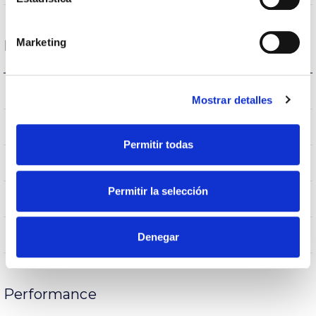
Marketing
Housing and Finish
BL-MT
Reflector
Mostrar detalles
IK04
IK Impact resistance
Permitir todas
IP20
IP Tightness index
Permitir la selección
40
Current (A)
FE
Body
Denegar
Performance