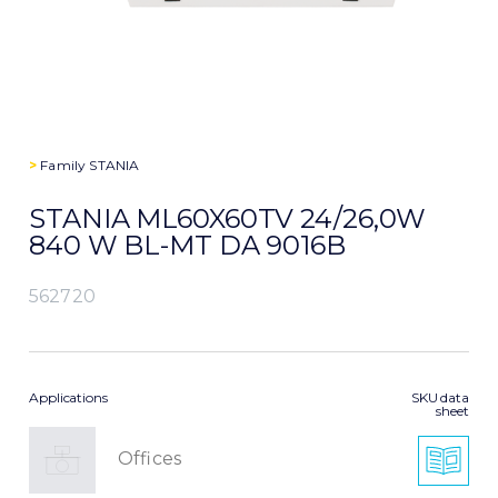
>
Family
STANIA
STANIA ML60X60TV 24/26,0W
840 W BL-MT DA 9016B
562720
Applications
SKU data
sheet
Offices