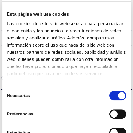
5.7Kg
Weight
Esta página web usa cookies
595x595x40mm
Measures
Las cookies de este sitio web se usan para personalizar
el contenido y los anuncios, ofrecer funciones de redes
Empotrar
sociales y analizar el tráfico. Además, compartimos
Mounting position
información sobre el uso que haga del sitio web con
nuestros partners de redes sociales, publicidad y análisis
NO
Linkable
web, quienes pueden combinarla con otra información
que les haya proporcionado o que hayan recopilado a
partir del uso que haya hecho de sus servicios.
Optical data
Selección
Necesarias
4.000K
de
Colour temperature
consentimiento
>80
CRI Colour rendering index
Preferencias
UGR <19
UGR
Estadística