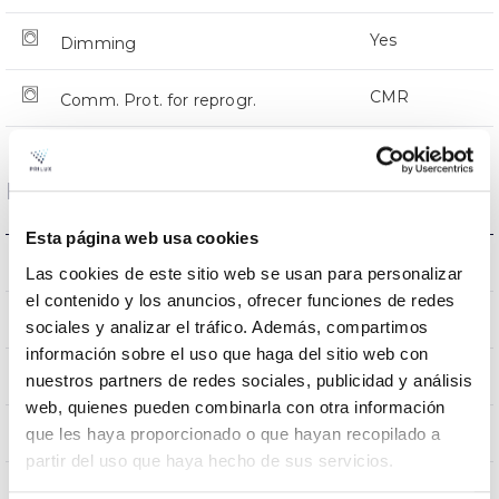
Yes
Dimming
CMR
Comm. Prot. for reprogr.
Dimensions and Mounting
Esta página web usa cookies
Crosier Mount
Mounting
Las cookies de este sitio web se usan para personalizar
el contenido y los anuncios, ofrecer funciones de redes
0,231m2
Wind Resistance
sociales y analizar el tráfico. Además, compartimos
información sobre el uso que haga del sitio web con
9Kg
Weight
nuestros partners de redes sociales, publicidad y análisis
web, quienes pueden combinarla con otra información
620x295x145mm
que les haya proporcionado o que hayan recopilado a
Measures
partir del uso que haya hecho de sus servicios.
Crosier Mount
Mounting position