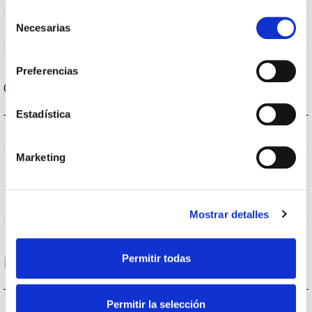
Selección
Necesarias
No
de
Linkable
consentimiento
Preferencias
Optical data
Estadística
4.000K
Colour temperature
Marketing
>70
CRI Colour rendering index
VA00K0M
Optical
Mostrar detalles
Permitir todas
Housing and Finish
Permitir la selección
IK09
IK Impact resistance