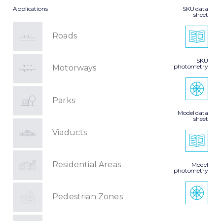
Applications
SKU data
sheet
Roads
SKU
photometry
Motorways
Parks
Model data
sheet
Viaducts
Residential Areas
Model
photometry
Pedestrian Zones