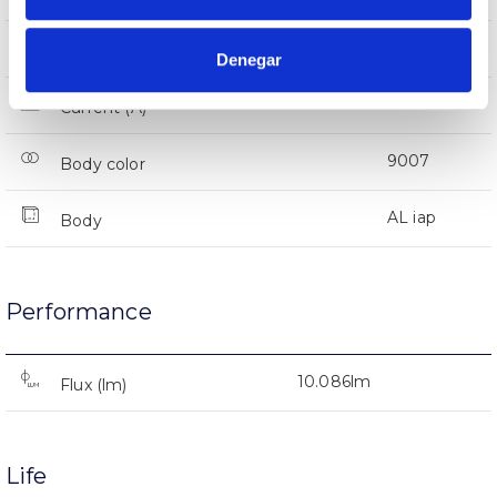
IP66
IP Tightness index
Denegar
66
Current (A)
9007
Body color
AL iap
Body
Performance
10.086lm
Flux (lm)
Life