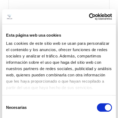
Esta página web usa cookies
Las cookies de este sitio web se usan para personalizar
el contenido y los anuncios, ofrecer funciones de redes
sociales y analizar el tráfico. Además, compartimos
información sobre el uso que haga del sitio web con
SLIMLINE LED AVANT
nuestros partners de redes sociales, publicidad y análisis
web, quienes pueden combinarla con otra información
Voir la famille
que les haya proporcionado o que hayan recopilado a
partir del uso que haya hecho de sus servicios.
Selección
Necesarias
de
consentimiento