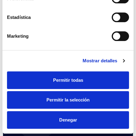
02
Estadística
Proposition
personnalisée
Marketing
03
Mostrar detalles
Installation et
Permitir todas
configuration
Permitir la selección
04
Denegar
Conseils après-vente