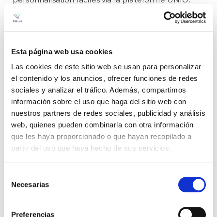
Esta página web usa cookies
Solutions personnalisées
Las cookies de este sitio web se usan para personalizar
el contenido y los anuncios, ofrecer funciones de redes
à 360
sociales y analizar el tráfico. Además, compartimos
información sobre el uso que haga del sitio web con
Nous aidons à créer des espaces uniques en
fournissant des solutions intégrales pour tout type
nuestros partners de redes sociales, publicidad y análisis
de projet. Nous disposons d'une équipe d'ingénieurs
web, quienes pueden combinarla con otra información
et de concepteurs d'éclairage pour vous conseiller.
que les haya proporcionado o que hayan recopilado a
partir del uso que haya hecho de sus servicios.
01
Selección
Nous étudions votre
Necesarias
de
projet
consentimiento
Preferencias