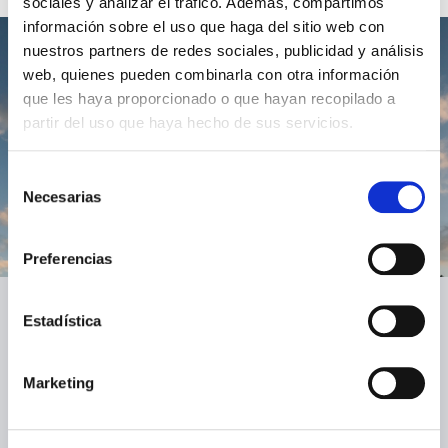
sociales y analizar el tráfico. Además, compartimos
información sobre el uso que haga del sitio web con
nuestros partners de redes sociales, publicidad y análisis
web, quienes pueden combinarla con otra información
Spécialistes en solutions
que les haya proporcionado o que hayan recopilado a
d'éclairage
partir del uso que haya hecho de sus servicios.
technologiques et
Selección
innovantes
Necesarias
de
consentimiento
Preferencias
Estadística
Comment pouvons-nous
vous aider?
Marketing
Nom *
Nom de famille *