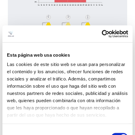
Esta página web usa cookies
Séquences de gradation
Las cookies de este sitio web se usan para personalizar
el contenido y los anuncios, ofrecer funciones de redes
En programmant le pilote, il est possible de
sociales y analizar el tráfico. Además, compartimos
définir
des séquences de gradation
pour le
información sobre el uso que haga del sitio web con
flux lumineux du luminaire. Il est ainsi possible
nuestros partners de redes sociales, publicidad y análisis
de
créer des ambiances
en fonction des
web, quienes pueden combinarla con otra información
conditions et des besoins de l’environnement,
que les haya proporcionado o que hayan recopilado a
en
optimisant au maximum la
partir del uso que haya hecho de sus servicios.
consommation d’énergie.
Selección