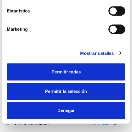
Estadística
Marketing
Capteur PIR 180º IP44
Surface orientable
Mostrar detalles
Intérieur/ Extérieur
Permitir todas
Il offre une détection réelle jusqu’à 12 m, un format
compact et des commandes rapides LUX et TIME,
Permitir la selección
capable de supporter jusqu’à 600 W LED, pour des
performances fiables et précises.
Denegar
Fiche Technique
TELECHARGER