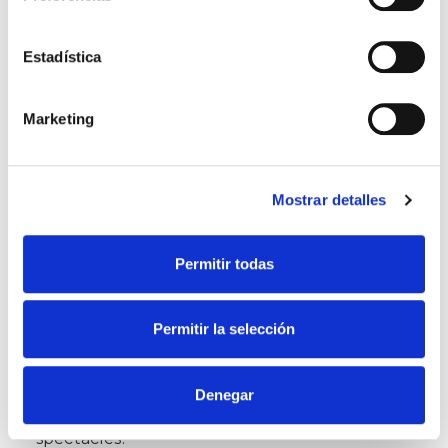
Estadística
Marketing
Mostrar detalles
Permitir todas
DMX
Il permet
de gérer
en temps réel
différentes
Permitir la selección
scènes
statiques
et
dynamiques à réponse
instantanée avec des effets lumineux et
Denegar
sonores,
créant ainsi différents types de
spectacles.