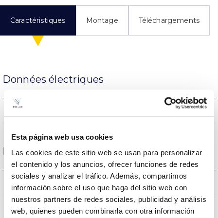
Caractéristiques
Montage
Téléchargements
Données électriques
NON
Atténuation
Esta página web usa cookies
Dimensions et montage
Las cookies de este sitio web se usan para personalizar
el contenido y los anuncios, ofrecer funciones de redes
sociales y analizar el tráfico. Además, compartimos
0.38Kg
Poids
información sobre el uso que haga del sitio web con
nuestros partners de redes sociales, publicidad y análisis
1500x10x10mm
Dimensions
web, quienes pueden combinarla con otra información