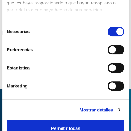
que les haya proporcionado o que hayan recopilado a
NON
Empalmable
partir del uso que haya hecho de sus servicios.
Selección
Necesarias
Protections
de
consentimiento
Preferencias
NON
Protection surfaces
Estadística
Marketing
DEMANDER DES
Mostrar detalles
INFORMATIONS
Permitir todas