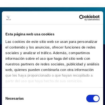
DEMANDER DES
INFORMATIONS
Esta página web usa cookies
Las cookies de este sitio web se usan para personalizar
el contenido y los anuncios, ofrecer funciones de redes
sociales y analizar el tráfico. Además, compartimos
información sobre el uso que haga del sitio web con
nuestros partners de redes sociales, publicidad y análisis
web, quienes pueden combinarla con otra información
que les haya proporcionado o que hayan recopilado a
partir del uso que haya hecho de sus servicios.
Selección
PRILUX LIGHTING S.L.U.
Necesarias
de
consentimiento