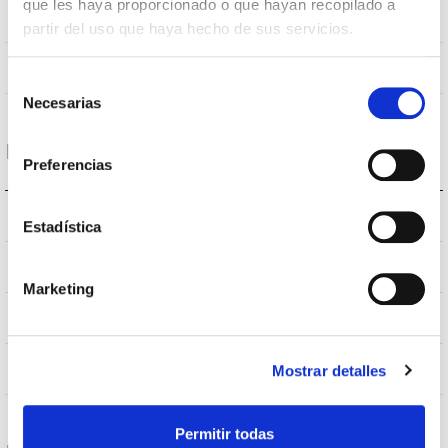
que les haya proporcionado o que hayan recopilado a
80
CRI Indice de rendu des couleurs
partir del uso que haya hecho de sus servicios.
200
Angle d’ouverture
Selección
Necesarias
de
consentimiento
Logement et finition
Preferencias
S19
Type de bague
Estadística
IP20
Indice d’étanchéité IP
Marketing
Blanc
Couleur du corps
PET
Corps
Mostrar detalles
Permitir todas