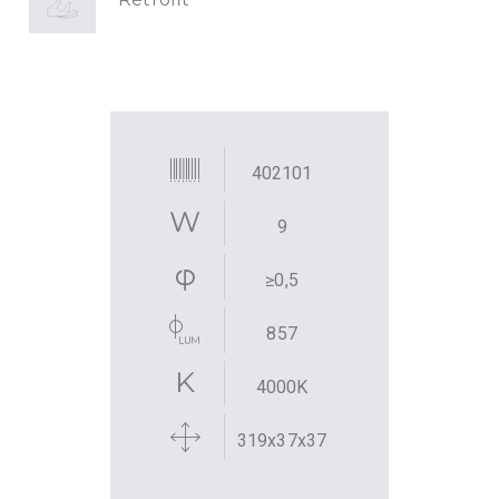
402101
9
≥0,5
857
4000K
319x37x37