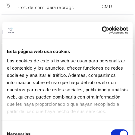
CMR
Prot. de com. para reprogr.
Dimensiones y Montaje
Montaje en Báculo
Esta página web usa cookies
Montaje
Las cookies de este sitio web se usan para personalizar
0,151m2
Resistencia al Viento
el contenido y los anuncios, ofrecer funciones de redes
sociales y analizar el tráfico. Además, compartimos
5Kg
información sobre el uso que haga del sitio web con
Peso
nuestros partners de redes sociales, publicidad y análisis
web, quienes pueden combinarla con otra información
525x255x105mm
Dimensiones
que les haya proporcionado o que hayan recopilado a
partir del uso que haya hecho de sus servicios.
Montaje en Báculo
Posición de montaje
Selección
No
Empalmable
Necesarias