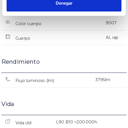
Denegar
IP66
IP Índice de estanqueidad
9007
Color cuerpo
AL iap
Cuerpo
Rendimiento
3795lm
Flujo luminoso (lm)
Vida
L90 B10 >200.000h
Vida útil