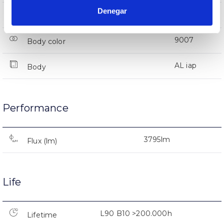
Denegar
IP66
IP Tightness index
9007
Body color
AL iap
Body
Performance
3795lm
Flux (lm)
Life
L90 B10 >200.000h
Lifetime