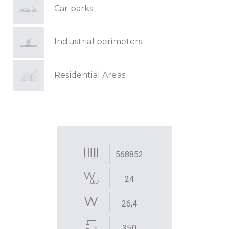
Car parks
Industrial perimeters
Residential Areas
568852
24
26,4
350