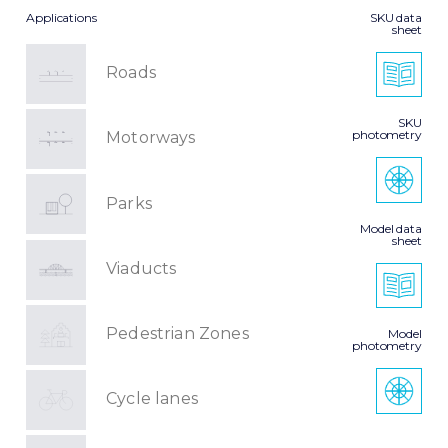
Applications
SKU data
sheet
Roads
SKU
photometry
Motorways
Parks
Model data
sheet
Viaducts
Pedestrian Zones
Model
photometry
Cycle lanes