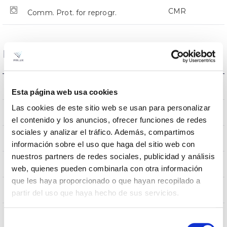
CMR
Comm. Prot. for reprogr.
Dimensions and Mounting
Crosier Mount
Mounting
Esta página web usa cookies
Las cookies de este sitio web se usan para personalizar
0,151m2
Wind Resistance
el contenido y los anuncios, ofrecer funciones de redes
sociales y analizar el tráfico. Además, compartimos
5Kg
Weight
información sobre el uso que haga del sitio web con
nuestros partners de redes sociales, publicidad y análisis
525x255x105mm
Measures
web, quienes pueden combinarla con otra información
que les haya proporcionado o que hayan recopilado a
Crosier Mount
Mounting position
partir del uso que haya hecho de sus servicios.
No
Linkable
Selección