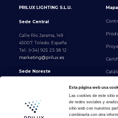
PRILUX LIGHTING S.L.U.
Mapa 
Contr
Sede Central
Prod
Calle Río Jarama, 149
45007. Toledo. España
Proye
Tel.: (+34) 925 23 38 12
marketing@prilux.es
Certi
Sede Noreste
Catál
Proye
Calle Del Torrent Fondo, s/n
Esta página web usa cook
08791. Sant Llorenç d’Hortons.
Las cookies de este sitio 
Canal
Barcelona. España
de redes sociales y analiz
Tel.: (+34) 93 719 23 29
sitio web con nuestros par
Cont
marketing@prilux.es
combinarla con otra inform