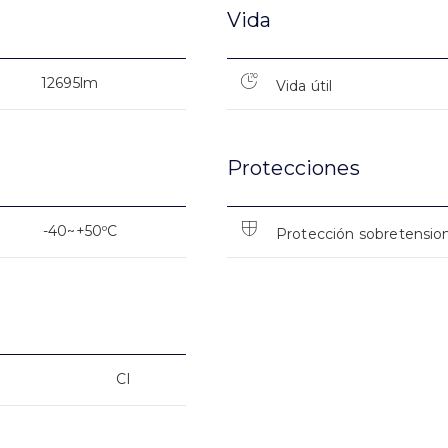
Vida
12695lm
Vida útil
Protecciones
-40~+50ºC
Protección sobretensio
CI