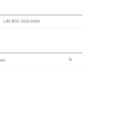
L90 B10 >200.000h
Si
nes