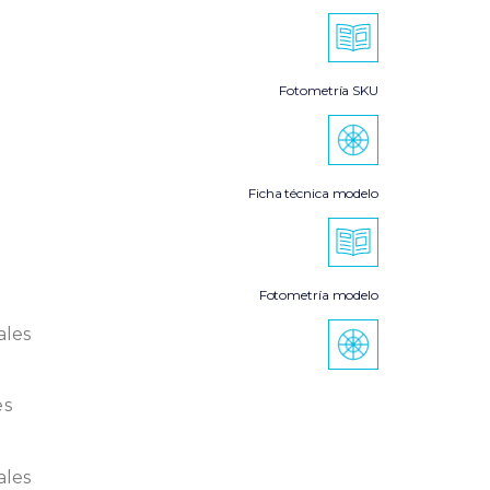
Fotometría SKU
Ficha técnica modelo
Fotometría modelo
ales
es
ales