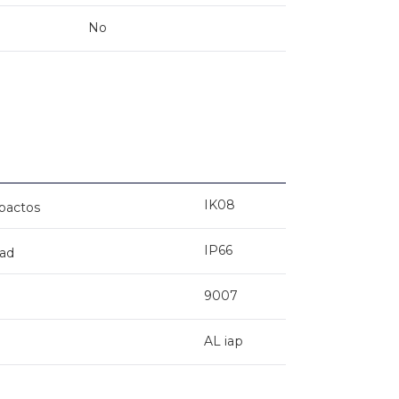
No
IK08
mpactos
IP66
dad
9007
AL iap