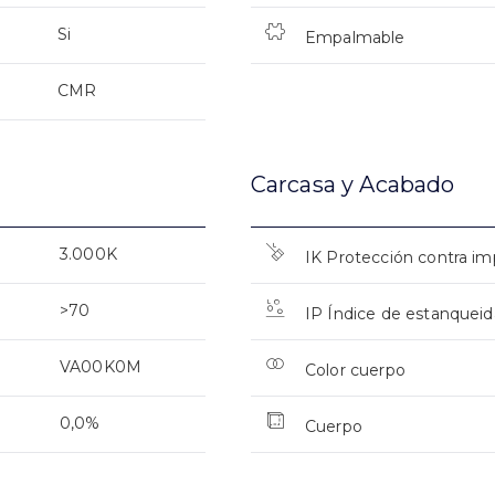
Si
Empalmable
CMR
Carcasa y Acabado
3.000K
IK Protección contra i
>70
IP Índice de estanquei
VA00K0M
Color cuerpo
0,0%
Cuerpo