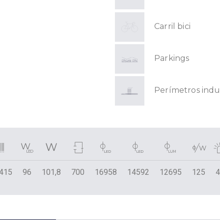
Carril bici
Parkings
Perímetros indus
415
96
101,8
700
16958
14592
12695
125
4