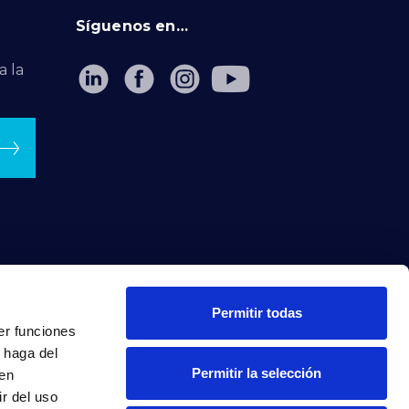
Síguenos en…
a la
Permitir todas
er funciones
 haga del
Permitir la selección
den
r del uso