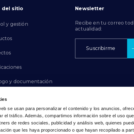
del sitio
Newsletter
Recibe en tu correo tod
ol y gestión
actualidad:
uctos
Suscribirme
ctos
ficaciones
ogo y documentación
ctos de Innovación
ies
web se usan para personalizar el contenido y los anuncios, ofrec
 de Denuncias
ar el tráfico. Además, compartimos información sobre el uso que
tners de redes sociales, publicidad y análisis web, quienes pue
acto
ación que les haya proporcionado o que hayan recopilado a parti