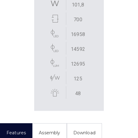
101,8
700
16958
14592
12695
125
48
Features
Assembly
Download