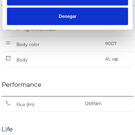
IK08
IK Impact resistance
Denegar
IP66
IP Tightness index
9007
Body color
AL iap
Body
Performance
12695lm
Flux (lm)
Life