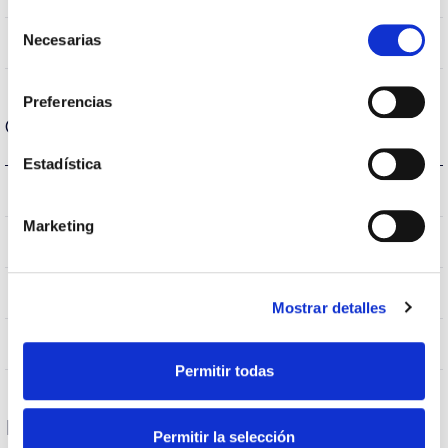
Selección
Necesarias
No
de
Linkable
consentimiento
Preferencias
Optical data
Estadística
3.000K
Colour temperature
Marketing
>70
CRI Colour rendering index
VA00K0M
Optical
Mostrar detalles
0,0%
Higher Hemispheric Flow
Permitir todas
Housing and Finish
Permitir la selección