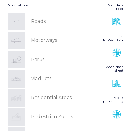
Applications
SKU data
sheet
Roads
SKU
photometry
Motorways
Parks
Model data
sheet
Viaducts
Residential Areas
Model
photometry
Pedestrian Zones