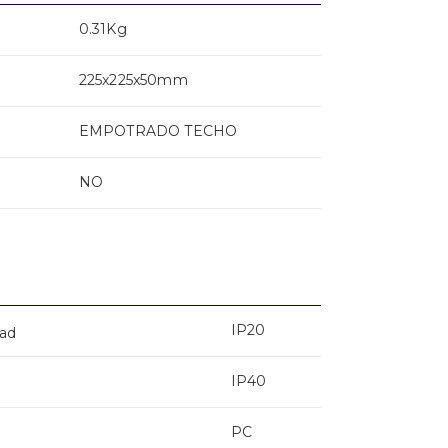
0.31Kg
225x225x50mm
EMPOTRADO TECHO
NO
IP20
dad
IP40
PC