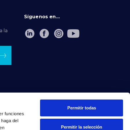
Síguenos en…
a la
Permitir todas
er funciones
 haga del
Permitir la selección
den