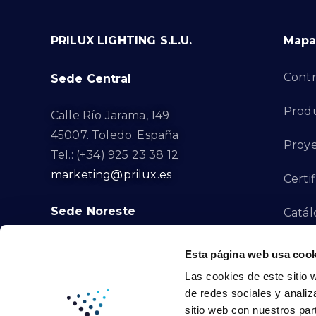
PRILUX LIGHTING S.L.U.
Mapa 
Contr
Sede Central
Prod
Calle Río Jarama, 149
45007. Toledo. España
Proye
Tel.: (+34) 925 23 38 12
marketing@prilux.es
Certi
Sede Noreste
Catál
Proye
Calle Del Torrent Fondo, s/n
Esta página web usa cook
08791. Sant Llorenç d’Hortons.
Las cookies de este sitio 
Canal
Barcelona. España
de redes sociales y analiz
Tel.: (+34) 93 719 23 29
sitio web con nuestros par
Cont