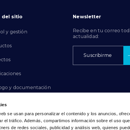
del sitio
Newsletter
Recibe en tu correo tod
ol y gestión
actualidad:
uctos
Suscribirme
ctos
ficaciones
ogo y documentación
ctos de Innovación
ies
web se usan para personalizar el contenido y los anuncios, ofrec
 de Denuncias
ar el tráfico. Además, compartimos información sobre el uso que
tners de redes sociales, publicidad y análisis web, quienes pue
acto