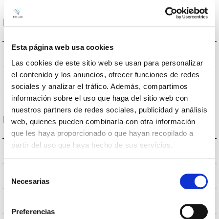
Données optiques
Esta página web usa cookies
4000K
Température de coleur
Las cookies de este sitio web se usan para personalizar
el contenido y los anuncios, ofrecer funciones de redes
90
CRI Indice de rendu des couleurs
sociales y analizar el tráfico. Además, compartimos
información sobre el uso que haga del sitio web con
nuestros partners de redes sociales, publicidad y análisis
Logement et finition
web, quienes pueden combinarla con otra información
que les haya proporcionado o que hayan recopilado a
partir del uso que haya hecho de sus servicios.
IP20
Indice d’étanchéité IP
Selección
IP40
Intensité (A)
Necesarias
de
consentimiento
PC
Corps
Preferencias