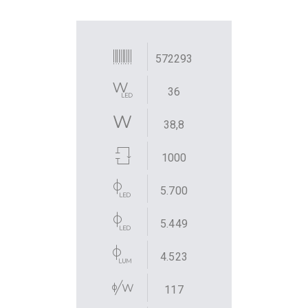
572293
36
38,8
1000
5.700
5.449
4.523
117