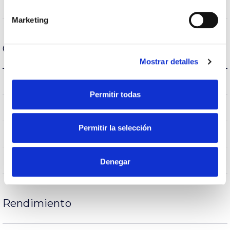
VA00L1M
Óptica
Marketing
Carcasa y Acabado
Mostrar detalles
IK08
IK Protección contra impactos
Permitir todas
IP65
IP Índice de estanqueidad
Permitir la selección
65
Intensidad (A)
AL iap
Cuerpo
Denegar
Rendimiento