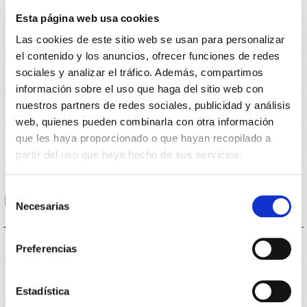
0,282m2
Resistencia al Viento
Esta página web usa cookies
10Kg
Peso
Las cookies de este sitio web se usan para personalizar
el contenido y los anuncios, ofrecer funciones de redes
Ø600x655mm
sociales y analizar el tráfico. Además, compartimos
Dimensiones
información sobre el uso que haga del sitio web con
nuestros partners de redes sociales, publicidad y análisis
Montaje en Brazo
Posición de montaje
web, quienes pueden combinarla con otra información
que les haya proporcionado o que hayan recopilado a
No
Empalmable
partir del uso que haya hecho de sus servicios.
Selección
Datos ópticos
Necesarias
de
consentimiento
3.000K
Temperatura de color
Preferencias
>70
CRI Índice de repr. cromática
Estadística