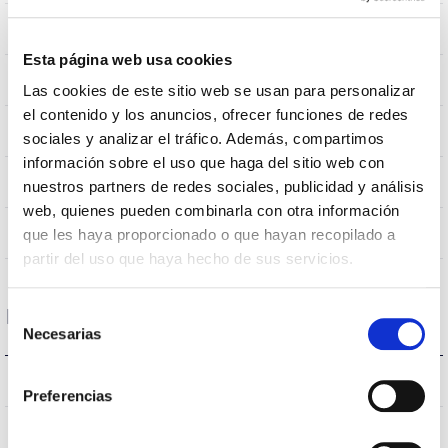
0,282m2
Résistance au vent
Esta página web usa cookies
10Kg
Poids
Las cookies de este sitio web se usan para personalizar
el contenido y los anuncios, ofrecer funciones de redes
Ø600x655mm
Dimensions
sociales y analizar el tráfico. Además, compartimos
información sobre el uso que haga del sitio web con
Support de bras
Position de montage
nuestros partners de redes sociales, publicidad y análisis
web, quienes pueden combinarla con otra información
Non
Empalmable
que les haya proporcionado o que hayan recopilado a
partir del uso que haya hecho de sus servicios.
Selección
Données optiques
Necesarias
de
consentimiento
3.000K
Température de coleur
Preferencias
>70
CRI Indice de rendu des couleurs