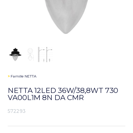
>
Famille
NETTA
NETTA 12LED 36W/38,8WT 730
VA00L1M 8N DA CMR
572293