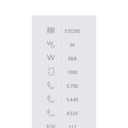
572293
36
38,8
1000
5.700
5.449
4.523
117