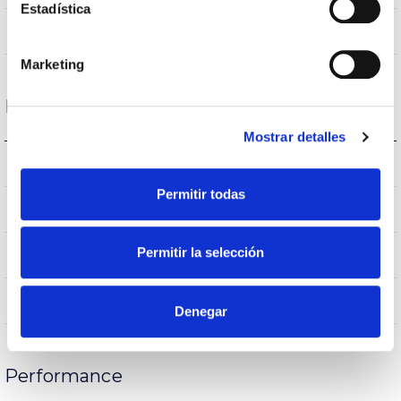
Estadística
VA00L1M
Optique
Marketing
Logement et finition
Mostrar detalles
IK08
IK Protection contre des impacts
Permitir todas
IP65
Indice d’étanchéité IP
Permitir la selección
65
Intensité (A)
AL iap
Corps
Denegar
Performance