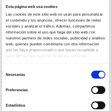
0,282m2
Resistencia al Viento
Esta página web usa cookies
10Kg
Peso
Las cookies de este sitio web se usan para personalizar
el contenido y los anuncios, ofrecer funciones de redes
Ø600x655mm
sociales y analizar el tráfico. Además, compartimos
Dimensiones
información sobre el uso que haga del sitio web con
nuestros partners de redes sociales, publicidad y análisis
Montaje en Brazo
Posición de montaje
web, quienes pueden combinarla con otra información
que les haya proporcionado o que hayan recopilado a
No
Empalmable
partir del uso que haya hecho de sus servicios.
Selección
Datos ópticos
Necesarias
de
consentimiento
3.000K
Temperatura de color
Preferencias
>70
CRI Índice de repr. cromática
Estadística