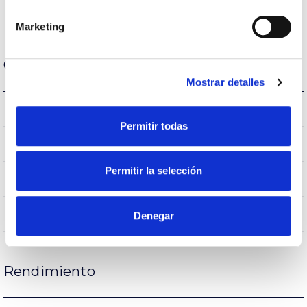
VA00L1M
Óptica
Marketing
Carcasa y Acabado
Mostrar detalles
IK08
IK Protección contra impactos
Permitir todas
IP65
IP Índice de estanqueidad
Permitir la selección
65
Intensidad (A)
AL iap
Cuerpo
Denegar
Rendimiento