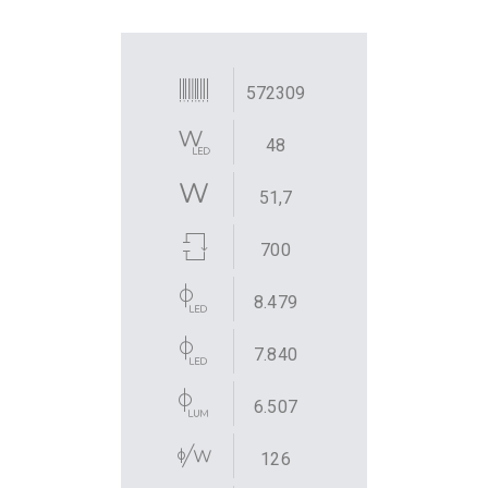
572309
48
51,7
700
8.479
7.840
6.507
126