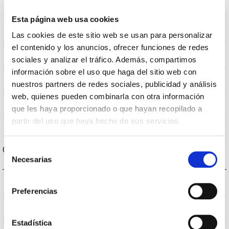
0,282m2
Wind Resistance
Esta página web usa cookies
10Kg
Weight
Las cookies de este sitio web se usan para personalizar
el contenido y los anuncios, ofrecer funciones de redes
Ø600x655mm
Measures
sociales y analizar el tráfico. Además, compartimos
información sobre el uso que haga del sitio web con
Arm Mount
Mounting position
nuestros partners de redes sociales, publicidad y análisis
web, quienes pueden combinarla con otra información
No
Linkable
que les haya proporcionado o que hayan recopilado a
partir del uso que haya hecho de sus servicios.
Optical data
Selección
Necesarias
de
consentimiento
3.000K
Colour temperature
Preferencias
>70
CRI Colour rendering index
Estadística