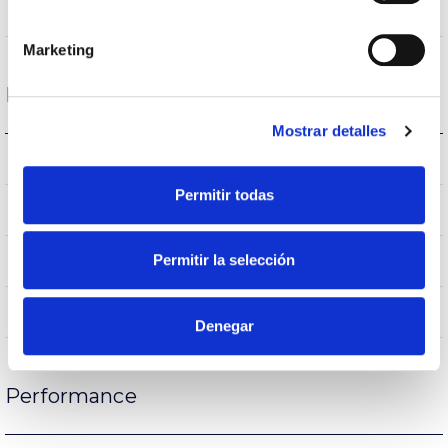
VA00L1M
Optical
Marketing
Housing and Finish
Mostrar detalles
IK08
IK Impact resistance
Permitir todas
IP65
IP Tightness index
65
Permitir la selección
Current (A)
AL iap
Body
Denegar
Performance