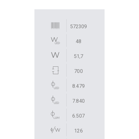
572309
48
51,7
700
8.479
7.840
6.507
126