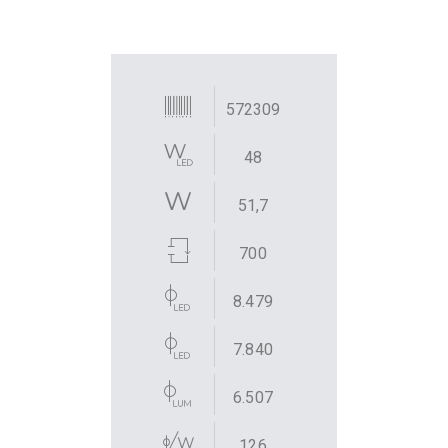
572309
48
51,7
700
8.479
7.840
6.507
126