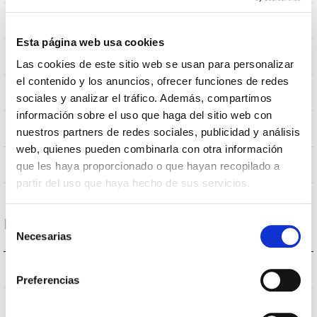
0,282m2
Résistance au vent
Esta página web usa cookies
10Kg
Poids
Las cookies de este sitio web se usan para personalizar
el contenido y los anuncios, ofrecer funciones de redes
Ø600x655mm
Dimensions
sociales y analizar el tráfico. Además, compartimos
información sobre el uso que haga del sitio web con
Support de bras
Position de montage
nuestros partners de redes sociales, publicidad y análisis
web, quienes pueden combinarla con otra información
Non
Empalmable
que les haya proporcionado o que hayan recopilado a
partir del uso que haya hecho de sus servicios.
Selección
Données optiques
Necesarias
de
consentimiento
3.000K
Température de coleur
Preferencias
>70
CRI Indice de rendu des couleurs