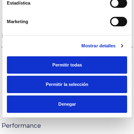
Estadística
VA00L1M
Optique
Marketing
Logement et finition
Mostrar detalles
IK08
IK Protection contre des impacts
Permitir todas
IP65
Indice d’étanchéité IP
Permitir la selección
65
Intensité (A)
AL iap
Corps
Denegar
Performance