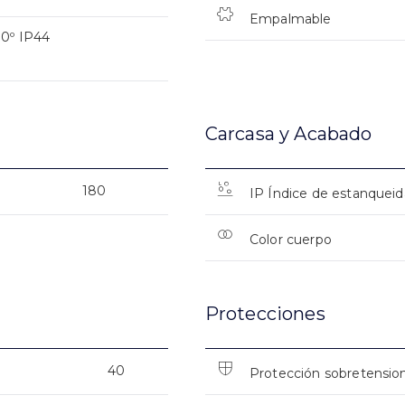
Empalmable
0º IP44
Carcasa y Acabado
180
IP Índice de estanquei
Color cuerpo
Protecciones
40
Protección sobretensio