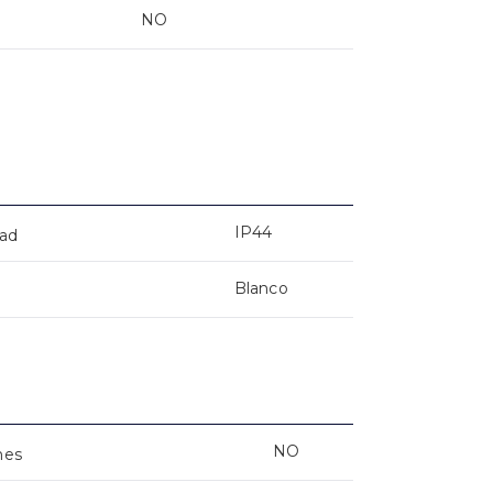
NO
IP44
dad
Blanco
NO
nes