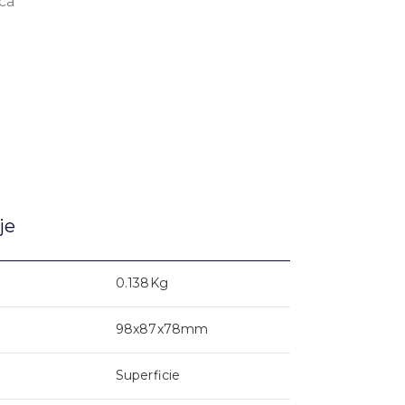
ica
je
0.138Kg
98x87x78mm
Superficie