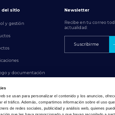
del sitio
Newsletter
Recibe en tu correo tod
ol y gestión
actualidad:
uctos
Suscribirme
ctos
ficaciones
ogo y documentación
ctos de Innovación
ies
web se usan para personalizar el contenido y los anuncios, ofrec
 de Denuncias
ar el tráfico. Además, compartimos información sobre el uso que
tners de redes sociales, publicidad y análisis web, quienes pue
acto
ación que les haya proporcionado o que hayan recopilado a parti