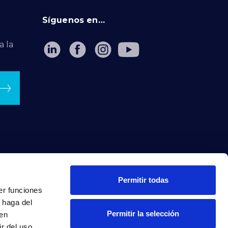
Síguenos en…
a la
Permitir todas
er funciones
 haga del
Permitir la selección
den
r del uso