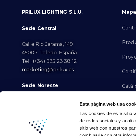
PRILUX LIGHTING S.L.U.
Mapa 
Contr
Sede Central
Prod
Calle Río Jarama, 149
45007. Toledo. España
Proye
Tel.: (+34) 925 23 38 12
marketing@prilux.es
Certi
Sede Noreste
Catál
Proye
Calle Del Torrent Fondo, s/n
Esta página web usa cook
08791. Sant Llorenç d’Hortons.
Las cookies de este sitio 
Canal
Barcelona. España
de redes sociales y analiz
Tel.: (+34) 93 719 23 29
sitio web con nuestros par
Cont
marketing@prilux.es
combinarla con otra inform