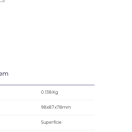
ica
gem
0.138Kg
98x87x78mm
Superfície