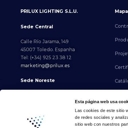
PRILUX LIGHTING S.L.U.
Mapa 
Contr
Sede Central
Produ
Calle Río Jarama, 149
45007 Toledo. Espanha
Proje
Tel: (+34) 925 23 38 12
marketing@prilux.es
Certi
Sede Noreste
Catál
Proye
Calle Del Torrent Fondo, s/n
Esta página web usa cook
08791. Sant Llorenç d’Hortons.
Canal
Las cookies de este sitio 
Barcelona. Espanha
de redes sociales y analiz
Tel: (+34) 93 719 23 29
Cont
sitio web con nuestros par
marketing@prilux.es