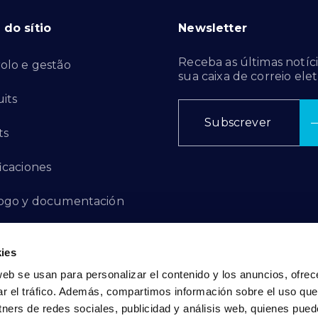
do sítio
Newsletter
Receba as últimas notíci
olo e gestão
sua caixa de correio elet
its
Subscrever
ts
ficaciones
ogo y documentación
ctos de innovación
ies
 de denuncias
web se usan para personalizar el contenido y los anuncios, ofrec
ar el tráfico. Además, compartimos información sobre el uso que
act
tners de redes sociales, publicidad y análisis web, quienes pue