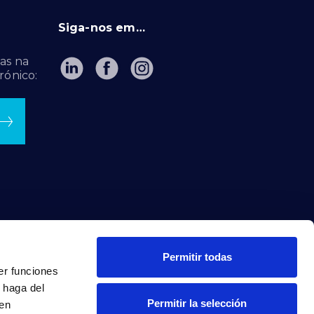
Siga-nos em…
as na
rónico:
Permitir todas
er funciones
 haga del
Permitir la selección
den