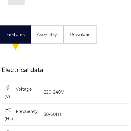
Features
Assembly
Download
Electrical data
Voltage
220-240V
(V)
Frecuency
50-60Hz
(Hz)