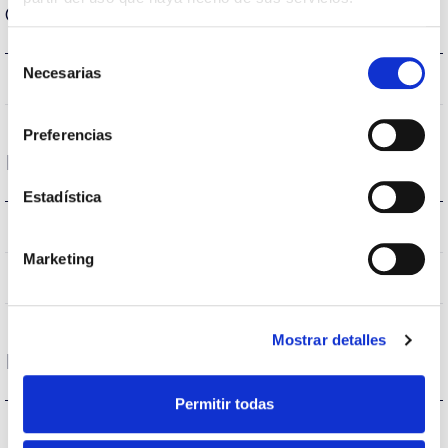
Optical data
Selección
Necesarias
de
180
Opening angle
consentimiento
Preferencias
Housing and Finish
Estadística
IP44
IP Tightness index
Marketing
White
Body color
Mostrar detalles
Funcionament condition
Permitir todas
40
Operating temperature