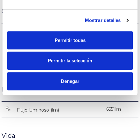
Carcasa y Acabado
Mostrar detalles
IK08
IK Protección contra impactos
Permitir todas
9005
Color cuerpo
Permitir la selección
AL iap
Cuerpo
Denegar
Rendimiento
6551lm
Flujo luminoso (lm)
Vida