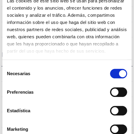
Las cookies de este sitio web se usan para personalizar
el contenido y los anuncios, ofrecer funciones de redes
NO
Empalmable
sociales y analizar el tráfico. Además, compartimos
información sobre el uso que haga del sitio web con
Directa
nuestros partners de redes sociales, publicidad y análisis
Iluminación
web, quienes pueden combinarla con otra información
que les haya proporcionado o que hayan recopilado a
partir del uso que haya hecho de sus servicios.
Datos ópticos
Selección
Necesarias
3000K
Temperatura de color
de
consentimiento
70
CRI Índice de repr. cromática
Preferencias
VA00L1M
Óptica
Estadística
10
Flujo Hemisférico Superior
Marketing