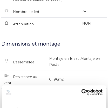
24
Nombre de led
NON
Atténuation
Dimensions et montage
Montaje en Brazo,Montaje en
L’assemblée
Poste
Résistance au
0,196m2
vent
0x0x0mm
Dimensions
Montaje en Brazo,Montaje en
Position de