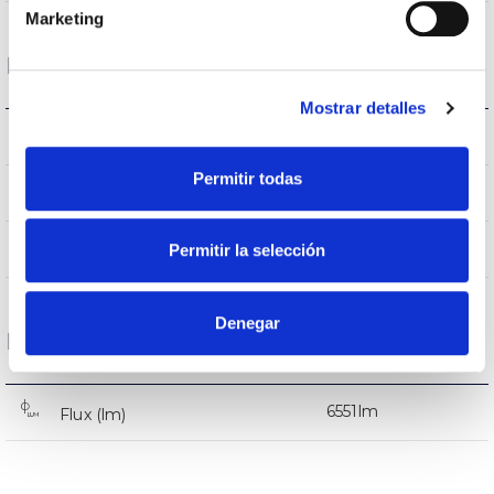
Marketing
Logement et finition
Mostrar detalles
IK08
IK Protection contre des impacts
Permitir todas
9005
Couleur du corps
AL iap
Permitir la selección
Corps
Denegar
Performance
6551lm
Flux (lm)