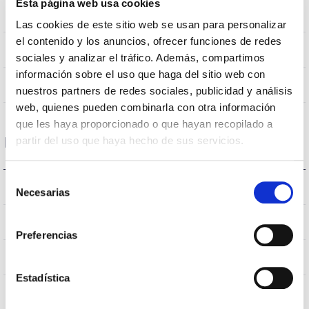
Esta página web usa cookies
Poste
montage
Las cookies de este sitio web se usan para personalizar
el contenido y los anuncios, ofrecer funciones de redes
NON
Empalmable
sociales y analizar el tráfico. Además, compartimos
información sobre el uso que haga del sitio web con
Directa
Éclairage
nuestros partners de redes sociales, publicidad y análisis
web, quienes pueden combinarla con otra información
que les haya proporcionado o que hayan recopilado a
Données optiques
partir del uso que haya hecho de sus servicios.
Selección
3000K
Température de coleur
Necesarias
de
consentimiento
70
CRI Indice de rendu des couleurs
Preferencias
VA00L1M
Optique
Estadística
10
Débit hémisphérique supérieur