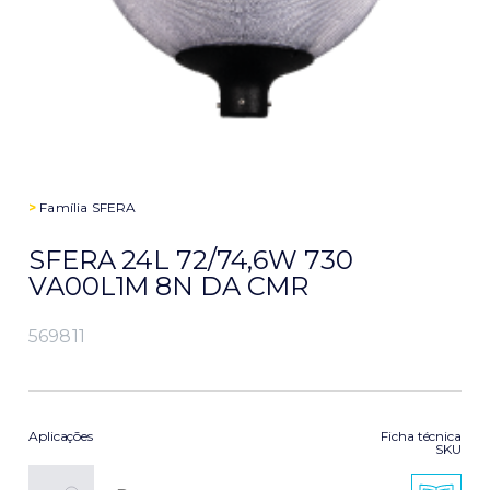
>
Família
SFERA
SFERA 24L 72/74,6W 730
VA00L1M 8N DA CMR
569811
Aplicações
Ficha técnica
SKU