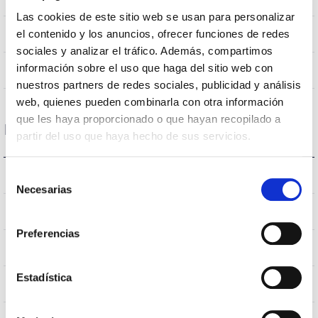
Las cookies de este sitio web se usan para personalizar
NÃO
el contenido y los anuncios, ofrecer funciones de redes
Junção
sociales y analizar el tráfico. Además, compartimos
información sobre el uso que haga del sitio web con
Directa
Iluminação
nuestros partners de redes sociales, publicidad y análisis
web, quienes pueden combinarla con otra información
que les haya proporcionado o que hayan recopilado a
Dados ópticos
partir del uso que haya hecho de sus servicios.
3000K
Selección
Temperatura de cor
Necesarias
de
consentimiento
70
CRI Índice de repr. cromática
Preferencias
VA00L1M
Óptica
Estadística
10
Fluxo Hemisférico Superior