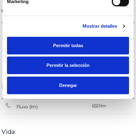
Marketing
Carcaça e Acabamento
Mostrar detalles
IK08
IK Proteção contra impactos
Permitir todas
9005
Cor do corpo
AL iap
Corpo
Permitir la selección
Denegar
Desempenho
6551lm
Fluxo (lm)
Vida