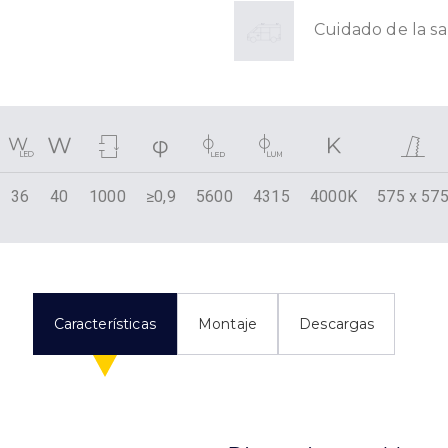
Cuidado de la s
36
40
1000
≥0,9
5600
4315
4000K
575 x 57
Características
Montaje
Descargas