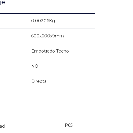
je
0.00206Kg
600x600x9mm
Empotrado Techo
NO
Directa
IP65
dad