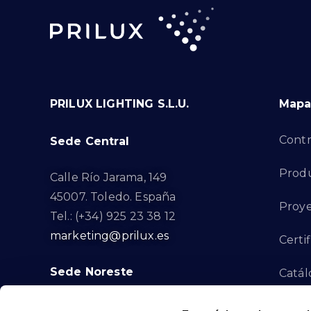
PRILUX LIGHTING S.L.U.
Mapa 
Contr
Sede Central
Prod
Calle Río Jarama, 149
45007. Toledo. España
Proye
Tel.: (+34) 925 23 38 12
marketing@prilux.es
Certi
Sede Noreste
Catál
Proye
Calle Del Torrent Fondo, s/n