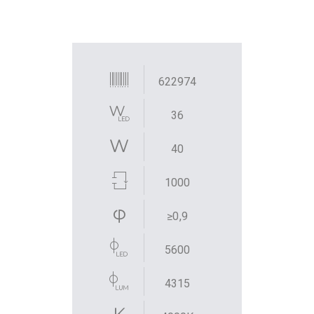
622974
36
40
1000
≥0,9
5600
4315