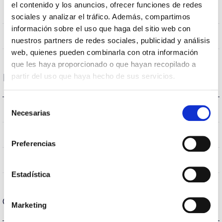
el contenido y los anuncios, ofrecer funciones de redes
NÃO
Junção
sociales y analizar el tráfico. Además, compartimos
información sobre el uso que haga del sitio web con
Directa
Iluminação
nuestros partners de redes sociales, publicidad y análisis
web, quienes pueden combinarla con otra información
que les haya proporcionado o que hayan recopilado a
partir del uso que haya hecho de sus servicios.
Dados ópticos
Selección
4000K
Temperatura de cor
Necesarias
de
consentimiento
80
CRI Índice de repr. cromática
Preferencias
90
Angulo de abertura
Estadística
Carcaça e Acabamento
Marketing