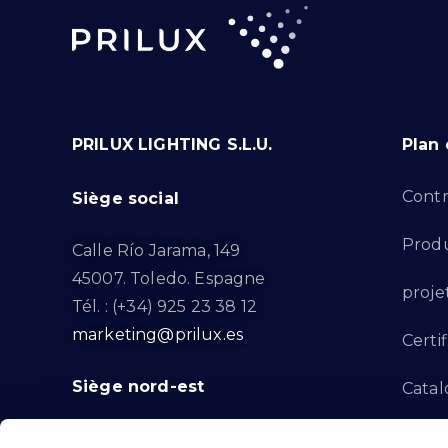
PRILUX LIGHTING S.L.U.
Plan 
Contr
Siège social
Produ
Calle Río Jarama, 149
45007. Toledo. Espagne
proje
Tél. : (+34) 925 23 38 12
marketing@prilux.es
Certif
Siège nord-est
Catal
Proje
Calle Del Torrent Fondo, s/n