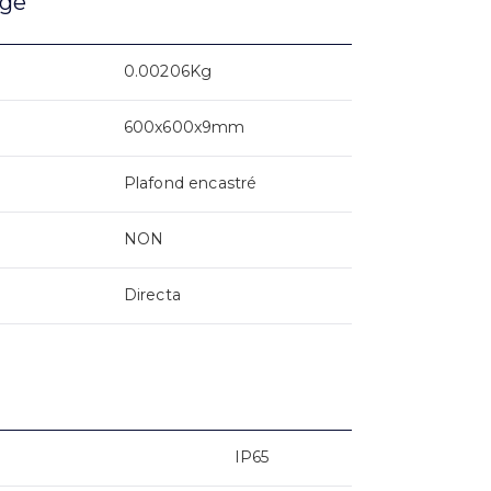
age
0.00206Kg
600x600x9mm
Plafond encastré
NON
Directa
IP65