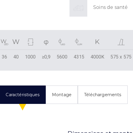
Soins de santé
36
40
1000
≥0,9
5600
4315
4000K
575 x 575
Caractéristiques
Montage
Téléchargements