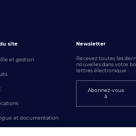
du site
Newsletter
Recevez toutes les dern
ôle et gestion
nouvelles dans votre bo
lettres électronique :
its
t
Abonnez-vous
à
ications
ogue et documentation
ts d'innovation