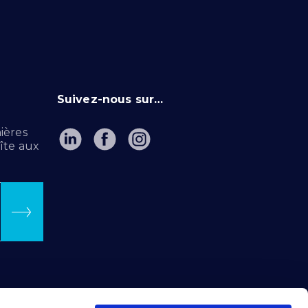
Suivez-nous sur…
ières
îte aux