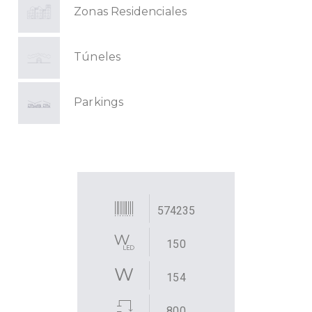
Zonas Residenciales
Túneles
Parkings
574235
150
154
800