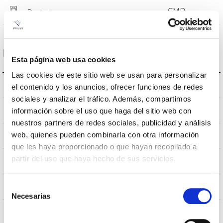
CMR
Prot. de com. para reprogr.
Dimensiones y Montaje
Esta página web usa cookies
Las cookies de este sitio web se usan para personalizar
Montaje en Báculo
Montaje
el contenido y los anuncios, ofrecer funciones de redes
sociales y analizar el tráfico. Además, compartimos
0,252m2
información sobre el uso que haga del sitio web con
Resistencia al Viento
nuestros partners de redes sociales, publicidad y análisis
web, quienes pueden combinarla con otra información
750x336x114mm
Dimensiones
que les haya proporcionado o que hayan recopilado a
partir del uso que haya hecho de sus servicios.
Montaje en Báculo
Posición de montaje
Selección
No
Empalmable
Necesarias
de
consentimiento