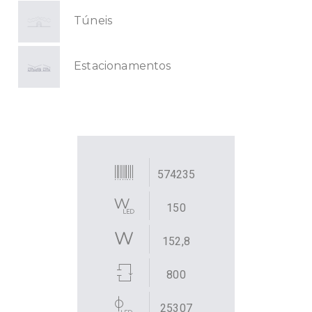
Túneis
Estacionamentos
574235
150
152,8
800
25307