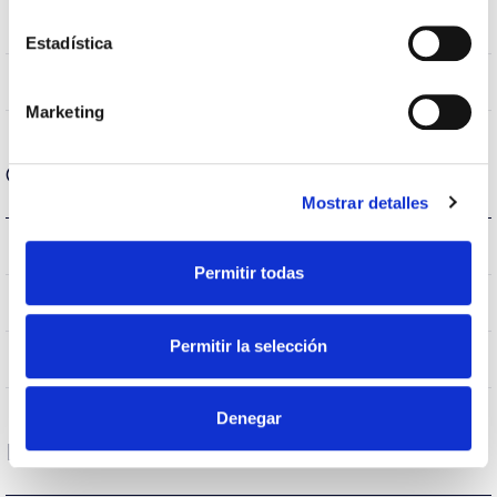
70
CRI Índice de repr. cromática
Estadística
VA00K0M
Óptica
Marketing
Carcaça e Acabamento
Mostrar detalles
IK09
IK Proteção contra impactos
Permitir todas
IP66
Índice de estanqueidade IP
Permitir la selección
AL iap
Corpo
Denegar
Desempenho