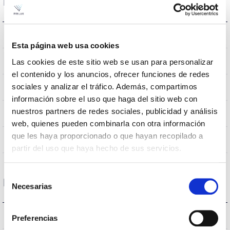
Dimensões e montagem
Monte Crúzio
Assembly
Esta página web usa cookies
0,124m2
Las cookies de este sitio web se usan para personalizar
Resistência ao vento
el contenido y los anuncios, ofrecer funciones de redes
sociales y analizar el tráfico. Además, compartimos
750x336x114mm
Dimensão
información sobre el uso que haga del sitio web con
nuestros partners de redes sociales, publicidad y análisis
Monte Crúzio
Posição de montagem
web, quienes pueden combinarla con otra información
que les haya proporcionado o que hayan recopilado a
NÃO
Junção
partir del uso que haya hecho de sus servicios.
Selección
Dados ópticos
Necesarias
de
consentimiento
3000K
Temperatura de cor
Preferencias