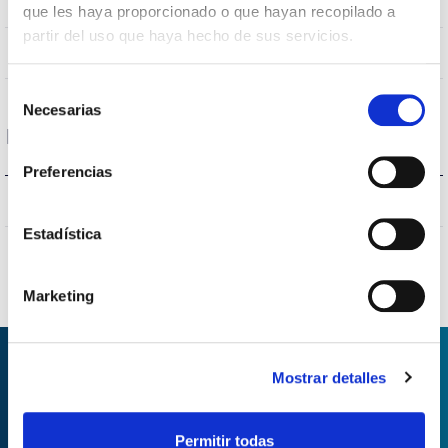
1500x10x10mm
Measures
que les haya proporcionado o que hayan recopilado a
partir del uso que haya hecho de sus servicios.
NO
Linkable
Selección
Necesarias
de
Protections
consentimiento
Preferencias
NO
Surges protection
Estadística
Marketing
Mostrar detalles
ASK FOR INFORMATION
Permitir todas