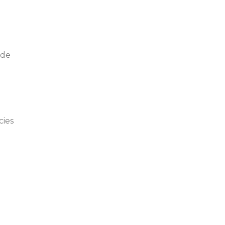
úde
cies