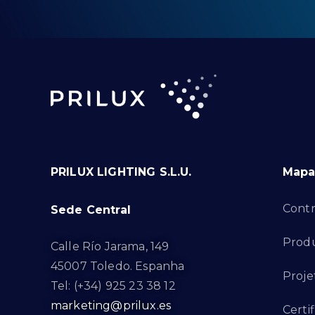
PRILUX LIGHTING S.L.U.
Mapa 
Contr
Sede Central
Produ
Calle Río Jarama, 149
45007 Toledo. Espanha
Proje
Tel: (+34) 925 23 38 12
marketing@prilux.es
Certi