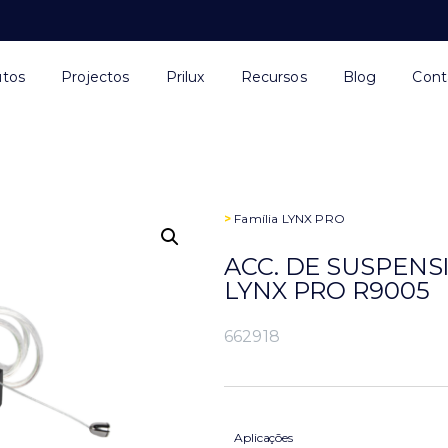
utos
Projectos
Prilux
Recursos
Blog
Cont
>
Família
LYNX PRO
ACC. DE SUSPEN
LYNX PRO R9005
662918
Aplicações