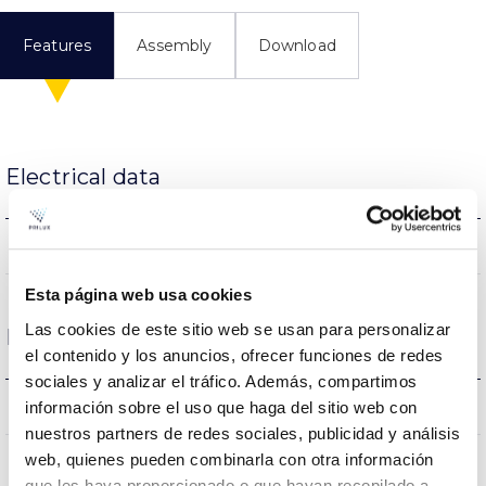
Features
Assembly
Download
Electrical data
NO
Dimming
Esta página web usa cookies
Las cookies de este sitio web se usan para personalizar
Dimensions and Mounting
el contenido y los anuncios, ofrecer funciones de redes
sociales y analizar el tráfico. Además, compartimos
0.44Kg
información sobre el uso que haga del sitio web con
Weight
nuestros partners de redes sociales, publicidad y análisis
web, quienes pueden combinarla con otra información
100x76x100mm
Measures
que les haya proporcionado o que hayan recopilado a