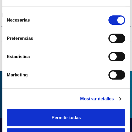
Selección
Protections
Necesarias
de
consentimiento
NO
Surges protection
Preferencias
Estadística
Marketing
ASK FOR INFORMATION
Mostrar detalles
Permitir todas