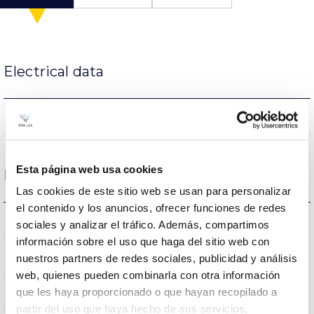
Electrical data
NO
Dimming
Esta página web usa cookies
Dimensions and Mounting
Las cookies de este sitio web se usan para personalizar
el contenido y los anuncios, ofrecer funciones de redes
0.5Kg
Weight
sociales y analizar el tráfico. Además, compartimos
información sobre el uso que haga del sitio web con
40x0x0mm
Measures
nuestros partners de redes sociales, publicidad y análisis
web, quienes pueden combinarla con otra información
NO
que les haya proporcionado o que hayan recopilado a
Linkable
partir del uso que haya hecho de sus servicios.