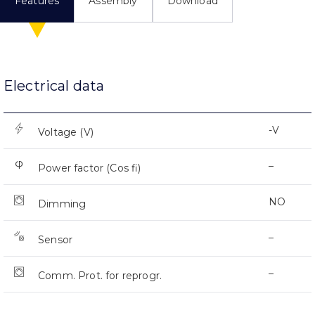
Features
Assembly
Download
Electrical data
-V
Voltage (V)
–
Power factor (Cos fi)
NO
Dimming
–
Sensor
–
Comm. Prot. for reprogr.