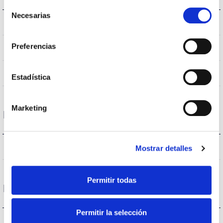
Selección
Necesarias
de
–
Opening angle
consentimiento
Preferencias
–
Higher Hemispheric Flow
–
UGR
Estadística
Marketing
Housing and Finish
–
Current (A)
Mostrar detalles
Permitir todas
Performance
Permitir la selección
-lm
Flux (lm)