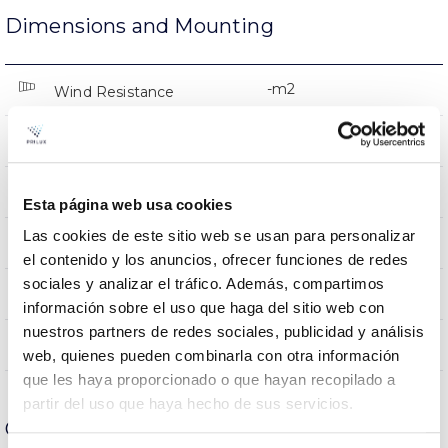
Dimensions and Mounting
-m2
Wind Resistance
0.1Kg
Weight
178x178x50mm
Measures
Esta página web usa cookies
Las cookies de este sitio web se usan para personalizar
–
Inclination
el contenido y los anuncios, ofrecer funciones de redes
sociales y analizar el tráfico. Además, compartimos
–
Strip cutting unit
información sobre el uso que haga del sitio web con
nuestros partners de redes sociales, publicidad y análisis
NO
Linkable
web, quienes pueden combinarla con otra información
que les haya proporcionado o que hayan recopilado a
partir del uso que haya hecho de sus servicios.
Optical data